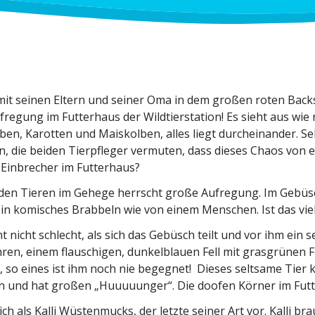
mit seinen Eltern und seiner Oma in dem großen roten Backst
regung im Futterhaus der Wildtier­station! Es sieht aus wie 
en, Karotten und Maiskolben, alles liegt durch­ein­ander. S
, die beiden Tierpfleger vermuten, dass dieses Chaos von e
 Einbrecher im Futterhaus?
 den Tieren im Gehege herrscht große Aufregung. Im Gebüs
in komisches Brabbeln wie von einem Menschen. Ist das viel
t nicht schlecht, als sich das Gebüsch teilt und vor ihm ein s
en, einem flauschigen, dunkel­blauen Fell mit grasgrünen F
 so eines ist ihm noch nie begegnet! Dieses seltsame Tier 
 und hat großen „Huuuuunger“. Die doofen Körner im Futte
 sich als Kalli Wüsten­mucks, der letzte seiner Art vor. Kalli 