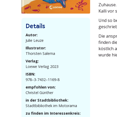
Zuhause. 
Kalli vor
Und so be
Details
geschrieb
Autor:
Die anspr
Julie Leuze
finden di
Illustrator:
köstlich 
Thorsten Salerna
wurde hie
Verlag:
Loewe Verlag 2023
ISBN:
978–3‑7432–1169‑8
empfohlen von:
Christel Günther
in der Stadtbibliothek:
Stadt­bi­bliothek im Motorama
zu finden im Interessenkreis: