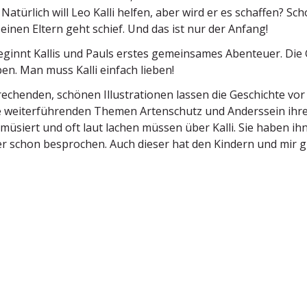
Natürlich will Leo Kalli helfen, aber wird er es schaffen? 
 seinen Eltern geht schief. Und das ist nur der Anfang!
ginnt Kallis und Pauls erstes gemein­sames Abenteuer. Die 
en. Man muss Kalli einfach lieben!
e­chenden, schönen Illus­tra­tionen lassen die Geschichte vo
e weiter­füh­renden Themen Arten­schutz und Anderssein ihre
amüsiert und oft laut lachen müssen über Kalli. Sie haben i
r schon besprochen. Auch dieser hat den Kindern und mir gut