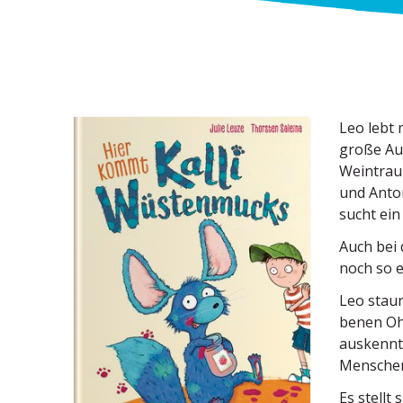
Leo lebt 
große Auf
Weintraub
und Anton
sucht ein
Auch bei
noch so e
Leo staun
benen Ohr
auskennt,
Menschen
Es stellt