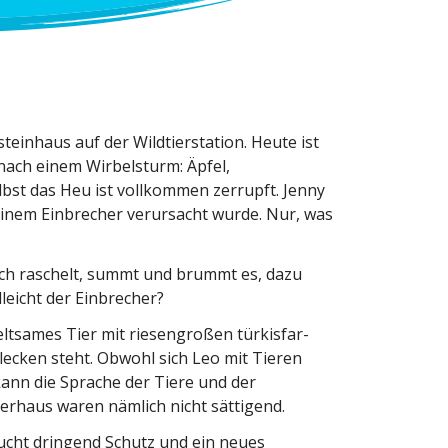
einhaus auf der Wildtier­station. Heute ist
nach einem Wirbel­sturm: Äpfel,
elbst das Heu ist vollkommen zerrupft. Jenny
inem Einbrecher verur­sacht wurde. Nur, was
ch raschelt, summt und brummt es, dazu
leicht der Einbrecher?
eltsames Tier mit riesen­großen türkis­far­
lecken steht. Obwohl sich Leo mit Tieren
kann die Sprache der Tiere und der
rhaus waren nämlich nicht sättigend.
braucht dringend Schutz und ein neues