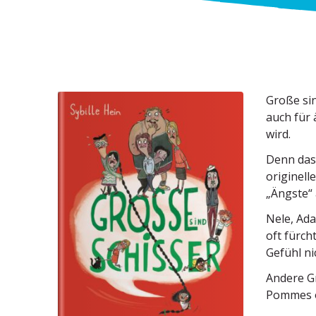
Große sin
auch für 
wird.
Denn das 
origi­nel
„Ängste“ 
Nele, Ada
oft fürch
Gefühl ni
Andere Gr
Pommes od