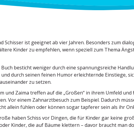
d Schisser ist geeignet ab vier Jahren. Besonders zum dialo­
ältere Kinder zu empfehlen, wenn speziell zum Thema Ängst
Buch besticht weniger durch eine spannungs­reiche Handlun
le und durch seinen feinen Humor erleich­ternde Einstiege,
ausein­ander zu setzen.
m und Zaima treffen auf die „Großen“ in ihrem Umfeld und 
ten. Vor einem Zahnarzt­besuch zum Beispiel. Dadurch müss
cht allein fühlen oder können sogar tapferer sein als ihr On
oße haben Schiss vor Dingen, die für Kinder gar keine groß
er Kinder, die auf Bäume klettern – davor braucht man doc