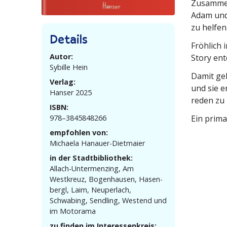
Zusammen 
Adam und 
zu helfen
Details
Fröhlich 
Autor:
Story ent
Sybille Hein
Damit gel
Verlag:
und sie e
Hanser 2025
reden zu 
ISBN:
978–3845848266
Ein prim
empfohlen von:
Michaela Hanauer-Dietmaier
in der Stadtbibliothek:
Allach-Unter­menzing, Am
Westkreuz, Bogen­hausen, Hasen­
bergl, Laim, Neuperlach,
Schwabing, Sendling, Westend und
im Motorama
zu finden im Interessenkreis: