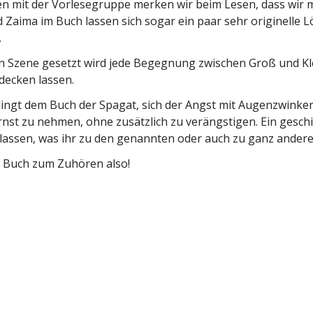
mit der Vorle­se­gruppe merken wir beim Lesen, dass wir mi
Zaima im Buch lassen sich sogar ein paar sehr origi­nelle Lö
.
in Szene gesetzt wird jede Begegnung zwischen Groß und Klei
decken lassen.
ingt dem Buch der Spagat, sich der Angst mit Augen­zwinke
rnst zu nehmen, ohne zusätzlich zu verängs­tigen. Ein geschi
lassen, was ihr zu den genannten oder auch zu ganz anderen
a Buch zum Zuhören also!