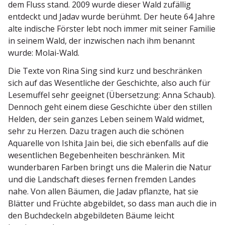
dem Fluss stand. 2009 wurde dieser Wald zufällig
entdeckt und Jadav wurde berühmt. Der heute 64 Jahre
alte indische Förster lebt noch immer mit seiner Familie
in seinem Wald, der inzwi­schen nach ihm benannt
wurde: Molai-Wald.
Die Texte von Rina Sing sind kurz und beschränken
sich auf das Wesent­liche der Geschichte, also auch für
Lesemuffel sehr geeignet (Übersetzung: Anna Schaub).
Dennoch geht einem diese Geschichte über den stillen
Helden, der sein ganzes Leben seinem Wald widmet,
sehr zu Herzen. Dazu tragen auch die schönen
Aquarelle von Ishita Jain bei, die sich ebenfalls auf die
wesent­lichen Begeben­heiten beschränken. Mit
wunder­baren Farben bringt uns die Malerin die Natur
und die Landschaft dieses fernen fremden Landes
nahe. Von allen Bäumen, die Jadav pflanzte, hat sie
Blätter und Früchte abgebildet, so dass man auch die in
den Buchde­ckeln abgebil­deten Bäume leicht