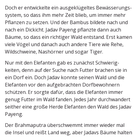
Doch er entwi­ckelte ein ausge­klü­geltes Bewäs­se­rungs­
system, so dass ihm mehr Zeit blieb, um immer mehr
Pflanzen zu setzen. Und der Bambus bildete nach und
nach ein Dickicht. Jadav Payeng pflanzte dann auch
Bäume, so dass ein richtiger Wald entstand. Erst kamen
viele Vögel und danach auch andere Tiere wie Rehe,
Wildschweine, Nashörner und sogar Tiger.
Nur mit den Elefanten gab es zunächst Schwie­rig­
keiten, denn auf der Suche nach Futter brachen sie in
ein Dorf ein. Doch Jadav konnte seinen Wald und die
Elefanten vor den aufge­brachten Dorfbe­wohnern
schützen. Er sorgte dafür, dass die Elefanten immer
genug Futter im Wald fanden. Jedes Jahr durch­wandert
seither eine große Herde Elefanten den Wald des Jadav
Payeng.
Der Brahma­putra überschwemmt immer wieder mal
die Insel und reißt Land weg, aber Jadavs Bäume halten