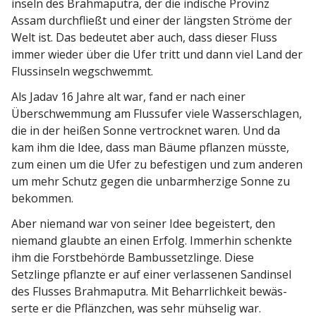
inseln des Brahma­putra, der die indische Provinz
Assam durch­fließt und einer der längsten Ströme der
Welt ist. Das bedeutet aber auch, dass dieser Fluss
immer wieder über die Ufer tritt und dann viel Land der
Fluss­inseln wegschwemmt.
Als Jadav 16 Jahre alt war, fand er nach einer
Überschwemmung am Flussufer viele Wasser­schlagen,
die in der heißen Sonne vertrocknet waren. Und da
kam ihm die Idee, dass man Bäume pflanzen müsste,
zum einen um die Ufer zu befes­tigen und zum anderen
um mehr Schutz gegen die unbarm­herzige Sonne zu
bekommen.
Aber niemand war von seiner Idee begeistert, den
niemand glaubte an einen Erfolg. Immerhin schenkte
ihm die Forst­be­hörde Bambus­setz­linge. Diese
Setzlinge pflanzte er auf einer verlas­senen Sandinsel
des Flusses Brahma­putra. Mit Beharr­lichkeit bewäs­
serte er die Pflänzchen, was sehr mühselig war.