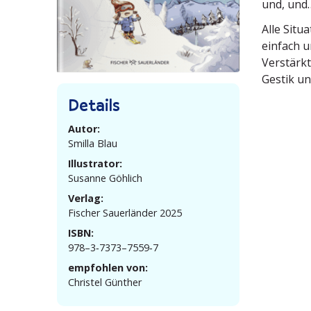
und, und
Alle Situ
einfach u
Verstärkt
Gestik un
Details
Autor:
Smilla Blau
Illustrator:
Susanne Göhlich
Verlag:
Fischer Sauer­länder 2025
ISBN:
978–3‑7373–7559‑7
empfohlen von:
Christel Günther