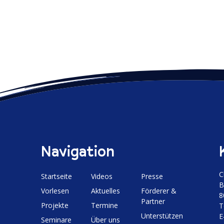
Navigation
C
Start­seite
Videos
Presse
B
Vorlesen
Aktuelles
Förderer &
8
Partner
Projekte
Termine
T
Unter­stützen
E
Seminare
Über uns