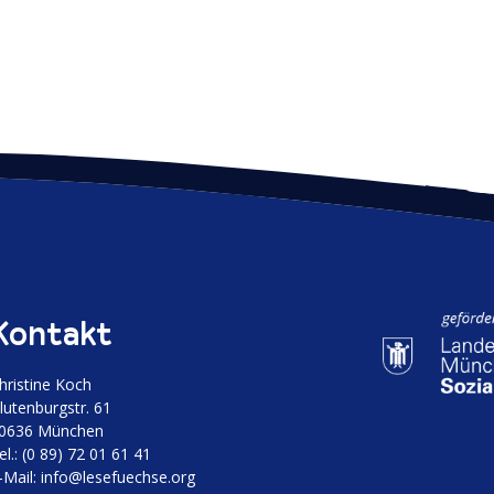
Kontakt
hristine Koch
luten­burgstr. 61
0636 München
el.: (0 89) 72 01 61 41
‑Mail:
info@lesefuechse.org