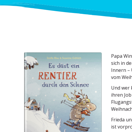
Papa Wint
sich in d
Innern – 
vom Weih
Und wer k
ihren Job
Flugangst
Weihnach
Frieda un
ist vorpr