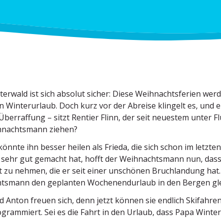
erwald ist sich absolut sicher: Diese Weihnachts­ferien werd
en Winter­urlaub. Doch kurz vor der Abreise klingelt es, und e
Überraffung – sitzt Rentier Flinn, der seit neuestem unter Flu
nachtsmann ziehen?
önnte ihn besser heilen als Frieda, die sich schon im letzt
 sehr gut gemacht hat, hofft der Weihnachtsmann nun, dass F
 zu nehmen, die er seit einer unschönen Bruch­landung hat.
tsmann den geplanten Wochen­end­urlaub in den Bergen glei
d Anton freuen sich, denn jetzt können sie endlich Skifahre
o­gram­miert. Sei es die Fahrt in den Urlaub, dass Papa Winter