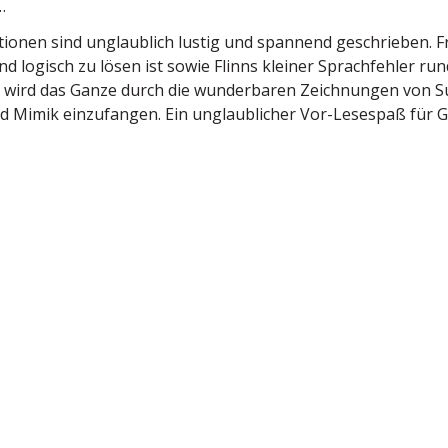
…
a­tionen sind unglaublich lustig und spannend geschrieben. Fri
nd logisch zu lösen ist sowie Flinns kleiner Sprach­fehler r
 wird das Ganze durch die wunder­baren Zeich­nungen von Su
d Mimik einzu­fangen. Ein unglaub­licher Vor-Lesespaß für 