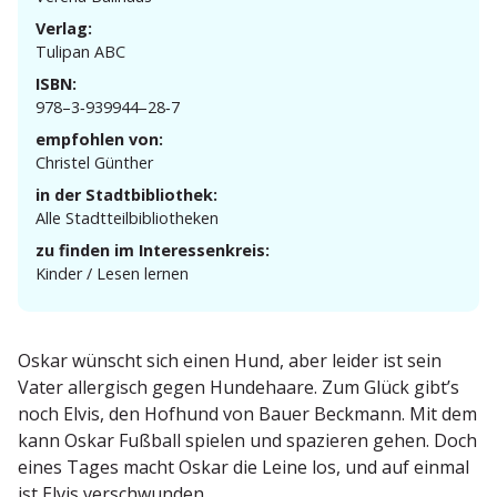
Verlag:
Tulipan ABC
ISBN:
978–3‑939944–28‑7
empfohlen von:
Christel Günther
in der Stadtbibliothek:
Alle Stadt­teil­bi­blio­theken
zu finden im Interessenkreis:
Kinder / Lesen lernen
Oskar wünscht sich einen Hund, aber leider ist sein
Vater aller­gisch gegen Hunde­haare. Zum Glück gibt’s
noch Elvis, den Hofhund von Bauer Beckmann. Mit dem
kann Oskar Fußball spielen und spazieren gehen. Doch
eines Tages macht Oskar die Leine los, und auf einmal
ist Elvis verschwunden….