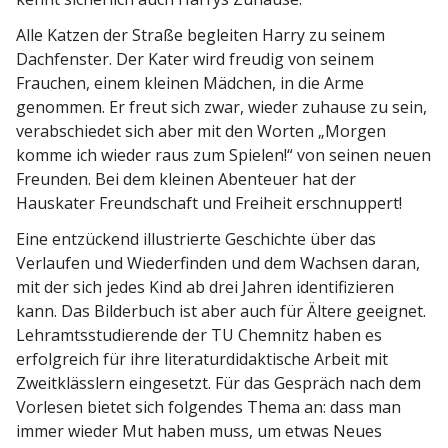
Alle Katzen der Straße begleiten Harry zu seinem
Dachfenster. Der Kater wird freudig von seinem
Frauchen, einem kleinen Mädchen, in die Arme
genommen. Er freut sich zwar, wieder zuhause zu sein,
verab­schiedet sich aber mit den Worten „Morgen
komme ich wieder raus zum Spielen!“ von seinen neuen
Freunden. Bei dem kleinen Abenteuer hat der
Hauskater Freund­schaft und Freiheit erschnuppert!
Eine entzü­ckend illus­trierte Geschichte über das
Verlaufen und Wieder­finden und dem Wachsen daran,
mit der sich jedes Kind ab drei Jahren identi­fi­zieren
kann. Das Bilderbuch ist aber auch für Ältere geeignet.
Lehramts­stu­die­rende der TU Chemnitz haben es
erfolg­reich für ihre litera­tur­di­dak­tische Arbeit mit
Zweit­klässlern einge­setzt. Für das Gespräch nach dem
Vorlesen bietet sich folgendes Thema an: dass man
immer wieder Mut haben muss, um etwas Neues