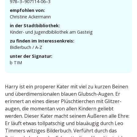
978–3–907114-06–3
empfohlen von:
Christine Ackermann
in der Stadtbibliothek:
Kinder- und Jugend­bi­bliothek am Gasteig
zu finden im Interessenkreis:
Bidlerbuch / A‑Z
unter der Signatur:
b TIM
Harry ist ein properer Kater mit viel zu kurzen Beinen
und überdi­men­sio­nalen blauen Glubsch-Augen. Er
erinnert an eines dieser Plüsch­tierchen mit Glitzer­
augen, die momentan von allen Kindern geliebt
werden. Dieser Kater macht seinem Äußeren alle Ehre:
Er läuft etwas tollpat­schig und blauäugig durch Leo
Timmers witziges Bilderbuch. Verführt durch das