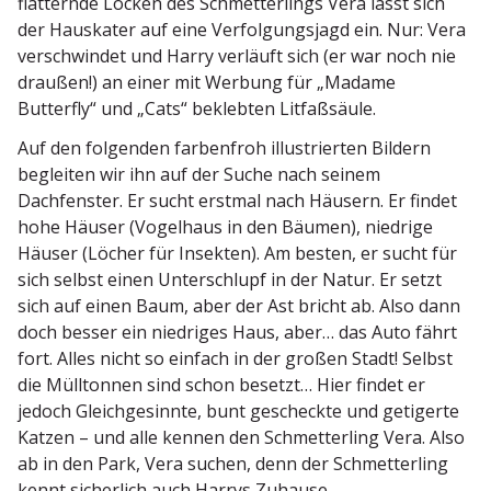
flatternde Locken des Schmet­ter­lings Vera lässt sich
der Hauskater auf eine Verfol­gungsjagd ein. Nur: Vera
verschwindet und Harry verläuft sich (er war noch nie
draußen!) an einer mit Werbung für „Madame
Butterfly“ und „Cats“ beklebten Litfaßsäule.
Auf den folgenden farbenfroh illus­trierten Bildern
begleiten wir ihn auf der Suche nach seinem
Dachfenster. Er sucht erstmal nach Häusern. Er findet
hohe Häuser (Vogelhaus in den Bäumen), niedrige
Häuser (Löcher für Insekten). Am besten, er sucht für
sich selbst einen Unter­schlupf in der Natur. Er setzt
sich auf einen Baum, aber der Ast bricht ab. Also dann
doch besser ein niedriges Haus, aber… das Auto fährt
fort. Alles nicht so einfach in der großen Stadt! Selbst
die Mülltonnen sind schon besetzt… Hier findet er
jedoch Gleich­ge­sinnte, bunt gescheckte und getigerte
Katzen – und alle kennen den Schmet­terling Vera. Also
ab in den Park, Vera suchen, denn der Schmet­terling
kennt sicherlich auch Harrys Zuhause.