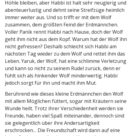
Höhle bleiben, aber Habbi ist halt sehr neugierig und
abenteu­er­lustig und dehnt seine Streifzüge heimlich
immer weiter aus. Und so trifft er mit dem Wolf
zusammen, dem größten Feind der Erdmännchen.
Voller Panik rennt Habbi nach Hause, doch der Wolf
geht ihm nicht aus dem Kopf. Warum hat der Wolf ihn
nicht gefressen? Deshalb schleicht sich Habbi am
nächsten Tag wieder zu dem Wolf und rettet ihm das
Leben. Yaruk, der Wolf, hat eine schlimme Verletzung
und kann so nicht zu seinem Rudel zurück, denn er
fühlt sich als hinkender Wolf minder­wertig. Habbi
jedoch sorgt für ihn und macht ihm Mut.
Berührend wie dieses kleine Erdmännchen den Wolf
mit allem Möglichen füttert, sogar mit Kräutern seine
Wunde heilt. Trotz ihrer Verschie­denheit werden sie
Freunde, haben viel Spaß mitein­ander, dennoch sind
sie gelegentlich über ihre Anders­ar­tigkeit
erschrocken… Die Freund­schaft wird dann auf eine