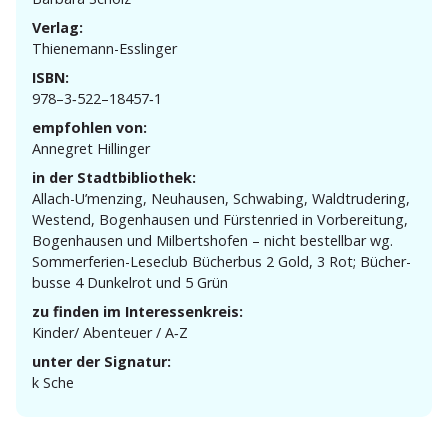
Verlag:
Thienemann-Esslinger
ISBN:
978–3‑522–18457‑1
empfohlen von:
Annegret Hillinger
in der Stadtbibliothek:
Allach-U’menzing, Neuhausen, Schwabing, Waldtru­dering,
Westend, Bogen­hausen und Fürstenried in Vorbe­reitung,
Bogen­hausen und Milberts­hofen – nicht bestellbar wg.
Sommer­ferien-Leseclub Bücherbus 2 Gold, 3 Rot; Bücher­
busse 4 Dunkelrot und 5 Grün
zu finden im Interessenkreis:
Kinder/ Abenteuer / A‑Z
unter der Signatur:
k Sche