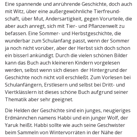
Eine spannende und anrüh­rende Geschichte, doch auch
mit Witz, über eine außer­ge­wöhn­liche Tierfreund­
schaft, über Mut, Anders­ar­tigkeit, gegen Vorur­teile, die
aber auch anregt, sich mit Tier- und Pflan­zenwelt zu
befassen. Eine Sommer- und Herbst­ge­schichte, die
wunderbar zum Schul­anfang passt, wenn der Sommer
ja noch nicht vorüber, aber der Herbst sich doch schon
ein bisserl ankündigt. Durch die vielen schönen Bilder
kann das Buch auch kleineren Kindern vorge­lesen
werden, selbst wenn sich diesen der Hinter­grund der
Geschichte noch nicht voll erschließt. Zum Vorlesen bei
Schul­an­fängern, Erstlesern und selbst bei Dritt- und
Viert­klässlern ist dieses schöne Buch aufgrund seiner
Thematik aber sehr geeignet.
Die Helden der Geschichte sind ein junges, neugie­riges
Erdmännchen namens Habbi und ein junger Wolf, der
Yaruk heißt. Habbi sollte wie auch seine Geschwister
beim Sammeln von Winter­vor­räten in der Nähe der