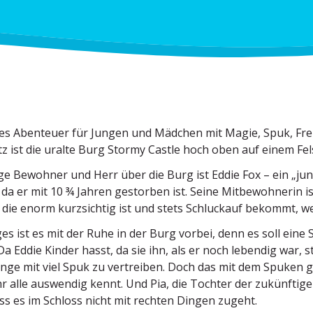
ges Abenteuer für Jungen und Mädchen mit Magie, Spuk, Freu
tz ist die uralte Burg Stormy Castle hoch oben auf einem Fe
ge Bewohner und Herr über die Burg ist Eddie Fox – ein „jun
 da er mit 10 ¾ Jahren gestorben ist. Seine Mitbe­woh­nerin is
die enorm kurzsichtig ist und stets Schluckauf bekommt, we
es ist es mit der Ruhe in der Burg vorbei, denn es soll eine
Da Eddie Kinder hasst, da sie ihn, als er noch lebendig war, s
linge mit viel Spuk zu vertreiben. Doch das mit dem Spuken g
r alle auswendig kennt. Und Pia, die Tochter der zukünf­tigen 
ss es im Schloss nicht mit rechten Dingen zugeht.