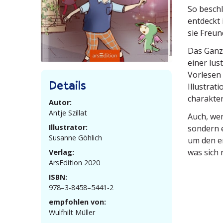
So beschl
entdeckt 
sie Freun
Das Ganze
einer lus
Vorlesen f
Details
Illus­tra
charakter
Autor:
Antje Szillat
Auch, wen
Illustrator:
sondern e
Susanne Göhlich
um den e
was sich 
Verlag:
ArsEdition 2020
ISBN:
978–3‑8458–5441‑2
empfohlen von:
Wulfhilt Müller