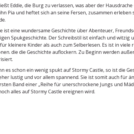
ießt Eddie, die Burg zu verlassen, was aber der Hausdrache 
ihn Pia und heftet sich an seine Fersen, zusammen erleben 
de.
 ist eine wundersame Geschichte über Abenteuer, Freund­s
tigen Spukge­schichte. Der Schreibstil ist einfach und witzi
ür kleinere Kinder als auch zum Selber­lesen. Es ist in viele r
­tionen. die die Geschichte auflo­ckern. Zu Beginn werden auße
isiert.
n es schon ein wenig spukt auf Stormy Castle, so ist die Ges
her lustig und vor allem spannend. Sie ist somit auch für äng
rsten Band einer „Reihe für unerschro­ckene Jungs und Mäd
noch alles auf Stormy Castle ereignen wird.