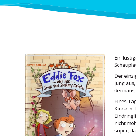
Ein lusti
Schau­pla
Der einzi
jung aus,
dermaus, 
Eines Tag
Kindern. 
Eindring­
nicht meh
super, da