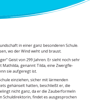
nd­schaft in einer ganz beson­deren Schule.
lsen, wo der Wind weht und braust.
ger“ Geist von 299 Jahren. Er sieht noch sehr
t Mathilda, genannt Tilda, eine Zwerg­fle­
nn sie aufgeregt ist.
 Schule einziehen, sicher mit lärmenden
tets gehänselt hatten, beschließt er, die
elingt nicht ganz, da er die Zauber­formeln
Schul­di­rek­torin, findet es ausge­sprochen