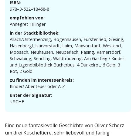
ISBN:
978–3‑522–18458‑8
empfohlen von:
Annegret Hillinger
in der Stadtbibliothek:
Allach/Untermenzing, Bogen­hausen, Fürstenried, Giesing,
Hasen­bergl, Isarvor­stadt, Laim, Maxvor­stadt, Westend,
Moosach, Neuhausen, Neuperlach, Pasing, Ramersdorf,
Schwabing, Sendling, Waldtru­dering, Am Gasteig / Kinder-
und Jugend­bi­bliothek Bücherbus: 4 Dunkelrot, 6 Gelb, 3
Rot, 2 Gold
zu finden im Interessenkreis:
Kinder/ Abenteuer oder A‑Z
unter der Signatur:
k SCHE
Eine neue fanta­sie­volle Geschichte von Oliver Scherz
um drei Kuschel­tiere, sehr liebevoll und farbig