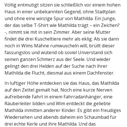
Völlig entmutigt sitzen sie schließlich vor einem hohen
Haus in einer unbekannten Gegend, ohne Stadtplan
und ohne eine winzige Spur von Mathilda. Ein Junge,
der das selbe T‑Shirt wie Mathilda trägt – ein Zeichen?
-, nimmt sie mit in sein Zimmer. Aber seine Mutter
findet die drei Kuschel­tiere mehr als eklig. Als sie dann
noch in Wims Mähne rumwu­scheln will, brüllt dieser
fassungslos und wütend ob soviel Unver­stand sich
seinen ganzen Schmerz aus der Seele. Und wieder
gelingt den drei Helden auf der Suche nach ihrer
Mathilda die Flucht, diesmal aus einem Dachfenster.
In luftiger Höhe entdecken sie das Haus, das Mathilda
auf den Zettel gemalt hat. Noch eine kurze Nerven
aufrei­bende Fahrt in einem Fahrrad­an­hänger, eine
Räuber­leiter bilden und Wim entdeckt die geliebte
Mathilda inmitten anderer Kinder. Es gibt ein freudiges
Wieder­sehen und abends daheim ein Schaumbad für
drei echte Kerle und ihre Mathilda. Und das