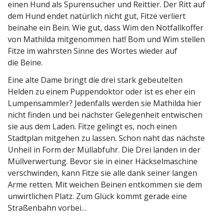
einen Hund als Spuren­sucher und Reittier. Der Ritt auf
dem Hund endet natürlich nicht gut, Fitze verliert
beinahe ein Bein. Wie gut, dass Wim den Notfall­koffer
von Mathilda mitge­nommen hat! Bom und Wim stellen
Fitze im wahrsten Sinne des Wortes wieder auf
die Beine.
Eine alte Dame bringt die drei stark gebeu­telten
Helden zu einem Puppen­doktor oder ist es eher ein
Lumpen­sammler? Jeden­falls werden sie Mathilda hier
nicht finden und bei nächster Gelegenheit entwi­schen
sie aus dem Laden. Fitze gelingt es, noch einen
Stadtplan mitgehen zu lassen. Schon naht das nächste
Unheil in Form der Müllabfuhr. Die Drei landen in der
Müllver­wertung. Bevor sie in einer Häcksel­ma­schine
verschwinden, kann Fitze sie alle dank seiner langen
Arme retten. Mit weichen Beinen entkommen sie dem
unwirt­lichen Platz. Zum Glück kommt gerade eine
Straßenbahn vorbei…