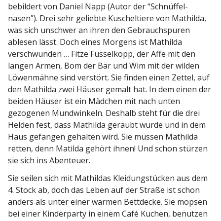
bebildert von Daniel Napp (Autor der “Schnüf­fel­
nasen”). Drei sehr geliebte Kuschel­tiere von Mathilda,
was sich unschwer an ihren den Gebrauch­spuren
ablesen lässt. Doch eines Morgens ist Mathilda
verschwunden … Fitze Fusselkopp, der Affe mit den
langen Armen, Bom der Bär und Wim mit der wilden
Löwen­mähne sind verstört. Sie finden einen Zettel, auf
den Mathilda zwei Häuser gemalt hat. In dem einen der
beiden Häuser ist ein Mädchen mit nach unten
gezogenen Mundwinkeln. Deshalb steht für die drei
Helden fest, dass Mathilda geraubt wurde und in dem
Haus gefangen gehalten wird. Sie müssen Mathilda
retten, denn Matilda gehört ihnen! Und schon stürzen
sie sich ins Abenteuer.
Sie seilen sich mit Mathildas Kleidung­s­tücken aus dem
4. Stock ab, doch das Leben auf der Straße ist schon
anders als unter einer warmen Bettdecke. Sie mopsen
bei einer Kinder­party in einem Café Kuchen, benutzen