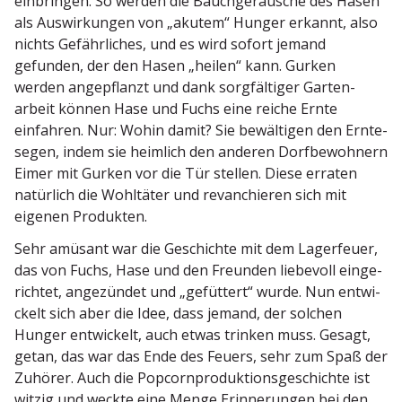
einbringen. So werden die Bauch­ge­räusche des Hasen
als Auswir­kungen von „akutem“ Hunger erkannt, also
nichts Gefähr­liches, und es wird sofort jemand
gefunden, der den Hasen „heilen“ kann. Gurken
werden angepflanzt und dank sorgfäl­tiger Garten­
arbeit können Hase und Fuchs eine reiche Ernte
einfahren. Nur: Wohin damit? Sie bewäl­tigen den Ernte­
segen, indem sie heimlich den anderen Dorfbe­wohnern
Eimer mit Gurken vor die Tür stellen. Diese erraten
natürlich die Wohltäter und revan­chieren sich mit
eigenen Produkten.
Sehr amüsant war die Geschichte mit dem Lager­feuer,
das von Fuchs, Hase und den Freunden liebevoll einge­
richtet, angezündet und „gefüttert“ wurde. Nun entwi­
ckelt sich aber die Idee, dass jemand, der solchen
Hunger entwi­ckelt, auch etwas trinken muss. Gesagt,
getan, das war das Ende des Feuers, sehr zum Spaß der
Zuhörer. Auch die Popcorn­pro­duk­ti­ons­ge­schichte ist
witzig und weckte eine Menge Erinne­rungen bei den