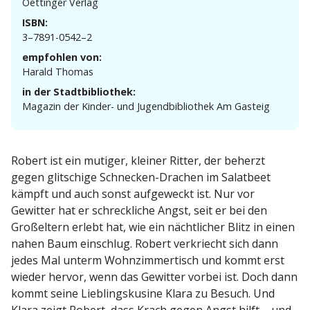
Oettinger Verlag
ISBN:
3–7891-0542–2
empfohlen von:
Harald Thomas
in der Stadtbibliothek:
Magazin der Kinder- und Jugend­bi­bliothek Am Gasteig
Robert ist ein mutiger, kleiner Ritter, der beherzt
gegen glitschige Schnecken-Drachen im Salatbeet
kämpft und auch sonst aufge­weckt ist. Nur vor
Gewitter hat er schreck­liche Angst, seit er bei den
Großeltern erlebt hat, wie ein nächt­licher Blitz in einen
nahen Baum einschlug. Robert verkriecht sich dann
jedes Mal unterm Wohnzim­mer­tisch und kommt erst
wieder hervor, wenn das Gewitter vorbei ist. Doch dann
kommt seine Lieblings­kusine Klara zu Besuch. Und
Klara zeigt Robert, dass Krach gegen Angst hilft – und