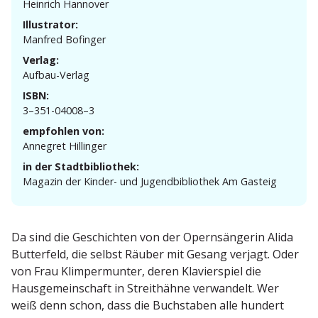
Heinrich Hannover
Illustrator:
Manfred Bofinger
Verlag:
Aufbau-Verlag
ISBN:
3–351-04008–3
empfohlen von:
Annegret Hillinger
in der Stadtbibliothek:
Magazin der Kinder- und Jugend­bi­bliothek Am Gasteig
Da sind die Geschichten von der Opern­sän­gerin Alida
Butterfeld, die selbst Räuber mit Gesang verjagt. Oder
von Frau Klimper­munter, deren Klavier­spiel die
Hausge­mein­schaft in Streit­hähne verwandelt. Wer
weiß denn schon, dass die Buchstaben alle hundert