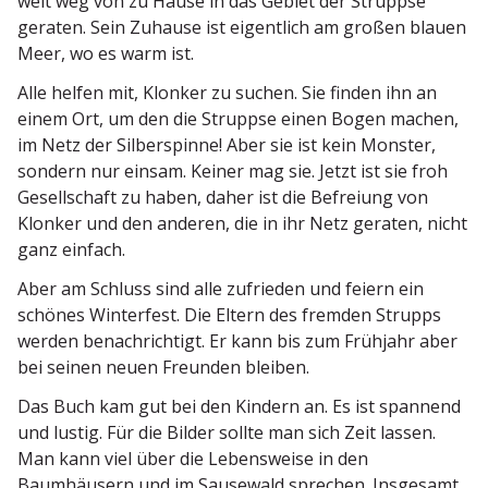
weit weg von zu Hause in das Gebiet der Struppse
geraten. Sein Zuhause ist eigentlich am großen blauen
Meer, wo es warm ist.
Alle helfen mit, Klonker zu suchen. Sie finden ihn an
einem Ort, um den die Struppse einen Bogen machen,
im Netz der Silber­spinne! Aber sie ist kein Monster,
sondern nur einsam. Keiner mag sie. Jetzt ist sie froh
Gesell­schaft zu haben, daher ist die Befreiung von
Klonker und den anderen, die in ihr Netz geraten, nicht
ganz einfach.
Aber am Schluss sind alle zufrieden und feiern ein
schönes Winterfest. Die Eltern des fremden Strupps
werden benach­richtigt. Er kann bis zum Frühjahr aber
bei seinen neuen Freunden bleiben.
Das Buch kam gut bei den Kindern an. Es ist spannend
und lustig. Für die Bilder sollte man sich Zeit lassen.
Man kann viel über die Lebens­weise in den
Baumhäusern und im Sausewald sprechen. Insgesamt