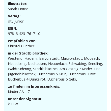
Illustrator:
Sarah Horne
Verlag:
dtv junior
ISBN:
978–3‑423–76171‑0
empfohlen von:
Christel Günther
in der Stadtbibliothek:
Westend, Hadern, Isarvor­stadt, Maxvor­stadt, Moosach,
Neuaubing, Neuhausen, Neuperlach, Schwabing, Sendling,
Waldtru­dering, Stadt­bi­bliothek Am Gasteig / Kinder- und
Jugend­bi­bliothek, Bücherbus 5 Grün, Bücherbus 3 Rot,
Bücherbus 4 Dunkelrot, Bücherbus 6 Gelb,
zu finden im Interessenkreis:
Kinder / A – Z
unter der Signatur:
k LEW