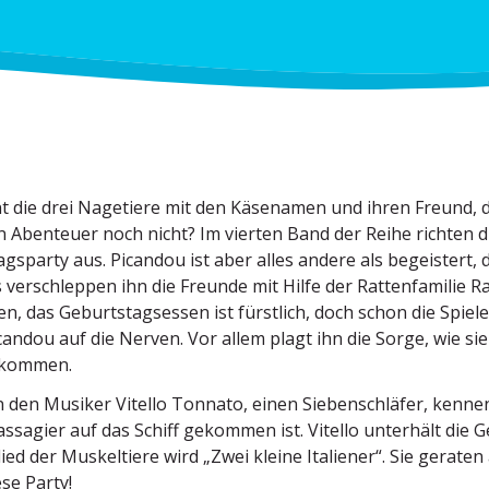
t die drei Nagetiere mit den Käsenamen und ihren Freund,
en Abenteuer noch nicht? Im vierten Band der Reihe richten
ags­party aus. Picandou ist aber alles andere als begeistert, 
 verschleppen ihn die Freunde mit Hilfe der Ratten­fa­milie Rat
, das Geburts­tags­essen ist fürstlich, doch schon die Spie
andou auf die Nerven. Vor allem plagt ihn die Sorge, wie si
rkommen.
n den Musiker Vitello Tonnato, einen Sieben­schläfer, kennen
assagier auf das Schiff gekommen ist. Vitello unterhält die 
lied der Muskel­tiere wird „Zwei kleine Italiener“. Sie gerat
ese Party!