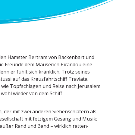
 den Hamster Bertram von Backenbart und
 die Freunde dem Mäuserich Picandou eine
denn er fühlt sich kränklich. Trotz seines
ussi auf das Kreuz­fahrt­schiff Traviata.
le wie Topfschlagen und Reise nach Jerusalem
e wohl wieder von dem Schiff
, der mit zwei anderen Sieben­schläfern als
Gesell­schaft mit fetzigem Gesang und Musik;
en außer Rand und Band – wirklich ratten­