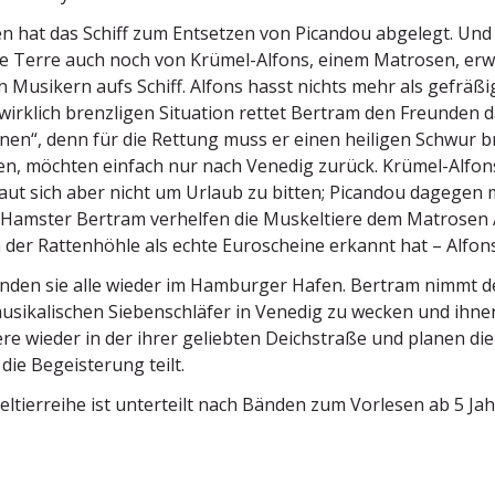
en hat das Schiff zum Entsetzen von Picandou abgelegt. Un
Terre auch noch von Krümel-Alfons, einem Matrosen, erwisc
n Musikern aufs Schiff. Alfons hasst nichts mehr als gefräßi
 wirklich brenz­ligen Situation rettet Bertram den Freunden 
Einen“, denn für die Rettung muss er einen heiligen Schwur b
fen, möchten einfach nur nach Venedig zurück. Krümel-Alfo
aut sich aber nicht um Urlaub zu bitten; Picandou dagege
 Hamster Bertram verhelfen die Muskel­tiere dem Matrosen Al
 der Ratten­höhle als echte Euroscheine erkannt hat – Alfon
anden sie alle wieder im Hamburger Hafen. Bertram nimmt de
musika­li­schen Sieben­schläfer in Venedig zu wecken und ihn
ere wieder in der ihrer geliebten Deich­straße und planen d
die Begeis­terung teilt.
l­tier­reihe ist unter­teilt nach Bänden zum Vorlesen ab 5 Ja