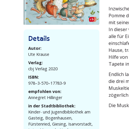
Inzwi­sch
Pomme de 
mit seine
In dieser
alle für 
Details
einschla
Autor:
Hause, tr
Ute Krause
Hilfe von
Verlag:
Tapete in
cbj Verlag 2020
Endlich l
ISBN:
die drei 
978–3‑570–17783‑9
Muskel­ti
empfohlen von:
zögerlich 
Annegret Hillinger
Die Muske
in der Stadtbibliothek:
Kinder- und Jugend­bi­bliothek am
Gasteig, Bogen­hausen,
Fürstenried, Giesing, Isarvor­stadt,