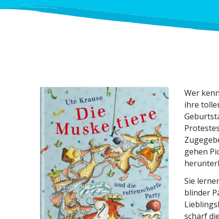
Wer kenn
ihre toll
Geburts­t
Protestes
Zugegeben
gehen Pic
herunte
Sie lerne
blinder P
Lieblings
scharf di