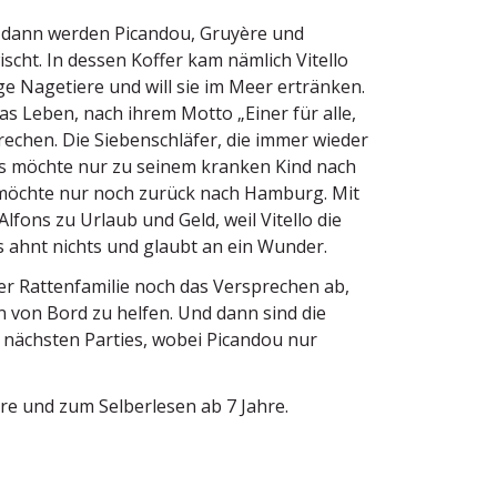
d dann werden Picandou, Gruyère und
ht. In dessen Koffer kam nämlich Vitello
ge Nagetiere und will sie im Meer ertränken.
das Leben, nach ihrem Motto „Einer für alle,
rechen. Die Sieben­schläfer, die immer wieder
ns möchte nur zu seinem kranken Kind nach
n möchte nur noch zurück nach Hamburg. Mit
fons zu Urlaub und Geld, weil Vitello die
s ahnt nichts und glaubt an ein Wunder.
r Ratten­fa­milie noch das Versprechen ab,
en von Bord zu helfen. Und dann sind die
ie nächsten Parties, wobei Picandou nur
hre und zum Selber­lesen ab 7 Jahre.