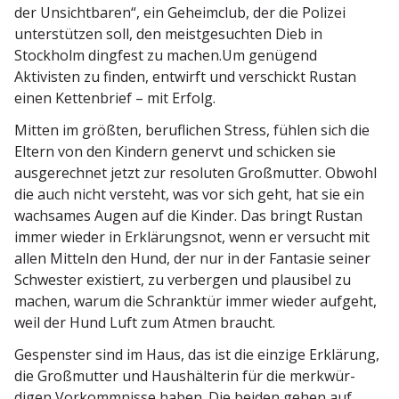
der Unsicht­baren“, ein Geheimclub, der die Polizei
unter­stützen soll, den meist­ge­suchten Dieb in
Stockholm dingfest zu machen.Um genügend
Aktivisten zu finden, entwirft und verschickt Rustan
einen Ketten­brief – mit Erfolg.
Mitten im größten, beruf­lichen Stress, fühlen sich die
Eltern von den Kindern genervt und schicken sie
ausge­rechnet jetzt zur resoluten Großmutter. Obwohl
die auch nicht versteht, was vor sich geht, hat sie ein
wachsames Augen auf die Kinder. Das bringt Rustan
immer wieder in Erklä­rungsnot, wenn er versucht mit
allen Mitteln den Hund, der nur in der Fantasie seiner
Schwester existiert, zu verbergen und plausibel zu
machen, warum die Schranktür immer wieder aufgeht,
weil der Hund Luft zum Atmen braucht.
Gespenster sind im Haus, das ist die einzige Erklärung,
die Großmutter und Haushäl­terin für die merkwür­
digen Vorkomm­nisse haben. Die beiden gehen auf