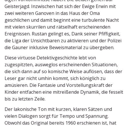
Geisterjagd. Inzwi­schen hat sich der Ewige Erwin mit
zwei weiteren Ganoven in das Haus der Oma
geschlichen und damit beginnt eine turbu­lente Nacht
mit vielen skurrilen und rätselhaft erschei­nenden
Ereig­nissen. Rustan gelingt es, Dank seiner Pfiffigkeit,
die Liga der Unsicht­baren zu aktivieren und der Polizei
die Gauner inklusive Beweis­ma­terial zu übergeben.
Diese virtuose Detek­tiv­ge­schichte lebt von
zugespitzten, ausweglos erschei­nenden Situa­tionen,
die sich dann auf so komische Weise auflösen, dass der
Leser gar nicht umhin kommt, sich königlich zu
amüsieren. Die Fantasie und Vorstel­lungs­kraft der
Kinder entfachen eine mitrei­ßende Dynamik, die fesselt
bis zu letzten Zeile.
Der lakonische Ton mit kurzen, klaren Sätzen und
vielen Dialogen sorgt für Tempo und Spannung.
Obwohl das Original bereits 1960 erschienen ist, hat