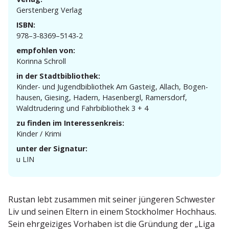
Gerstenberg Verlag
ISBN:
978–3‑8369–5143‑2
empfohlen von:
Korinna Schroll
in der Stadtbibliothek:
Kinder- und Jugend­bi­bliothek Am Gasteig, Allach, Bogen­
hausen, Giesing, Hadern, Hasen­bergl, Ramersdorf,
Waldtru­dering und Fahrbi­bliothek 3 + 4
zu finden im Interessenkreis:
Kinder / Krimi
unter der Signatur:
u LIN
Rustan lebt zusammen mit seiner jüngeren Schwester
Liv und seinen Eltern in einem Stock­holmer Hochhaus.
Sein ehrgei­ziges Vorhaben ist die Gründung der „Liga