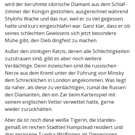
wird der berühmte sibirische Diamant aus dem Schlaf­
zimmer der Königin gestohlen, ausge­rechnet während
Shylohs Wache und das nur, weil er zu viel gegessen
hatte und kurz einge­schlafen war. Ganz klar, dass er ob
seines schlechten Gewissens sich jetzt besondere
Mühe gibt, den Dieb dingfest zu machen.
Außer den stinkigen Ratzis, denen alle Schlech­tig­keiten
zuzutrauen sind, gibt es aber noch weitere
Verdächtige. Denn inzwi­schen sind die russi­schen
Nerze aus dem Kreml unter der Führung von Minsky
dem Schreck­lichen in London angekommen. Was liegt
da näher, als diese zu verdäch­tigen, zumal die Russen
den Diamanten, den ein Zar beim Karten­spiel mit
seinem engli­schen Vetter verwettet hatte, gerne
wieder zurückhätten.
Aber da ist noch diese weiße Tigerin, die standes­
gemäß im reichen Stadtteil Hampstead residiert und
drei gerissene Tundra-Wölfinnen als Diene­rinnen