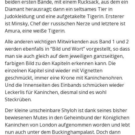
beiden ersten Bände, mit einem Rucksack, aus dem ein
Diamant herausragt; dann ein seltsames Tier in
Judokleidung und eine aufge­ta­kelte Tigerin. Ersterer
ist Minsky, Chef der russi­schen Nerze und letztere ist
Amura, eine weiße Tigerin.
Alle anderen wichtigen Mitwir­kenden aus Band 1 und 2
werden ebenfalls in “Bild und Wort” vorge­stellt, so dass
man sie auch gleich auf dem jewei­ligen ganzsei­tigen,
farbigen Bild zu den Kapiteln erkennen kann. Die
einzelnen Kapitel sind wieder mit Vignetten
geschmückt, immer eine Krone mit Kanin­chen­ohren.
Und die Innen­seiten des Einbands schmücken wieder
Leckerlis für Kaninchen, diesmal sind es wohl
Steckrüben.
Der kleine unscheinbare Shyloh ist dank seines bisher
bewie­senen Mutes in den Geheimbund der König­lichen
Kaninchen von London aufge­nommen worden und lebt
nun auch unter dem Bucking­ham­palast. Doch dann