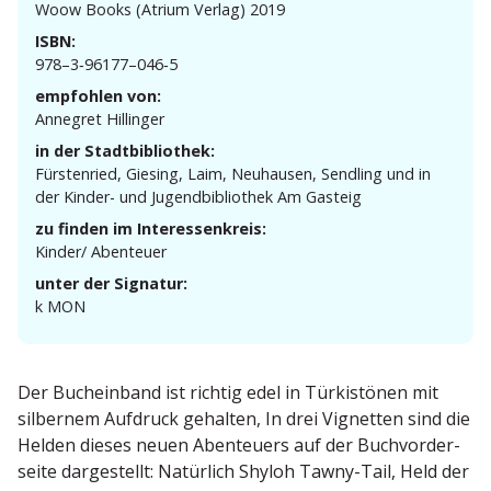
Woow Books (Atrium Verlag) 2019
ISBN:
978–3‑96177–046‑5
empfohlen von:
Annegret Hillinger
in der Stadtbibliothek:
Fürstenried, Giesing, Laim, Neuhausen, Sendling und in
der Kinder- und Jugend­bi­bliothek Am Gasteig
zu finden im Interessenkreis:
Kinder/ Abenteuer
unter der Signatur:
k MON
Der Bucheinband ist richtig edel in Türkis­tönen mit
silbernem Aufdruck gehalten, In drei Vignetten sind die
Helden dieses neuen Abenteuers auf der Buchvor­der­
seite darge­stellt: Natürlich Shyloh Tawny-Tail, Held der