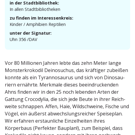
in der Stadtbibliothek:
In allen Stadtbibliotheken
zu finden im Interessenkreis:
Kinder / Amphibien Reptilien
unter der Signatur:
Uhn 356 /DAV
Vor 80 Millionen Jahren lebte das zehn Meter lange
Monster­kro­kodil Deino­suchus, das kräftiger zubeißen
konnte als ein Tyran­no­saurus und sich von Dinosau­
riern ernährte. Merkmale dieses beein­dru­ckenden
Ahns finden wir in den 25 noch lebenden Arten der
Gattung Croco­dylia, die sich jede Beute in ihrer Reich­
weite schnappen. Affen, Haie, Wildschweine, Fische und
Vögel, ein äußerst abwechs­lungs­reicher Speiseplan.
Wir erfahren erstaun­liche Einzel­heiten ihres
Körperbaus (Perfekter Bauplan!), zum Beispiel, dass