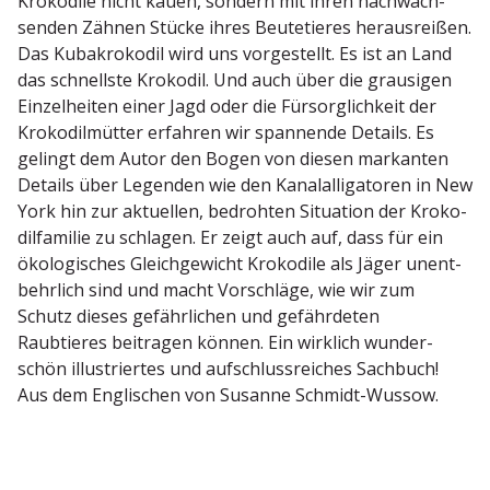
Krokodile nicht kauen, sondern mit ihren nachwach­
senden Zähnen Stücke ihres Beute­tieres heraus­reißen.
Das Kubakro­kodil wird uns vorge­stellt. Es ist an Land
das schnellste Krokodil. Und auch über die grausigen
Einzel­heiten einer Jagd oder die Fürsorg­lichkeit der
Kroko­dil­mütter erfahren wir spannende Details. Es
gelingt dem Autor den Bogen von diesen markanten
Details über Legenden wie den Kanal­al­li­ga­toren in New
York hin zur aktuellen, bedrohten Situation der Kroko­
dil­fa­milie zu schlagen. Er zeigt auch auf, dass für ein
ökolo­gi­sches Gleich­ge­wicht Krokodile als Jäger unent­
behrlich sind und macht Vorschläge, wie wir zum
Schutz dieses gefähr­lichen und gefähr­deten
Raubtieres beitragen können. Ein wirklich wunder­
schön illus­triertes und aufschluss­reiches Sachbuch!
Aus dem Engli­schen von Susanne Schmidt-Wussow.