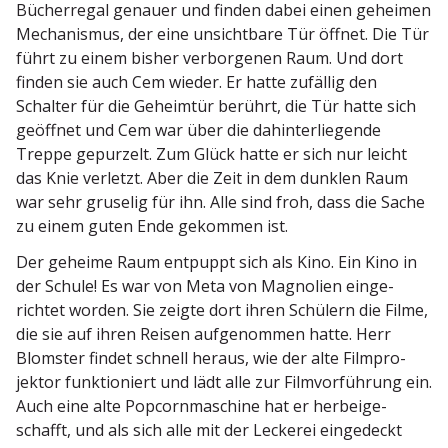
Bücher­regal genauer und finden dabei einen geheimen
Mecha­nismus, der eine unsichtbare Tür öffnet. Die Tür
führt zu einem bisher verbor­genen Raum. Und dort
finden sie auch Cem wieder. Er hatte zufällig den
Schalter für die Geheimtür berührt, die Tür hatte sich
geöffnet und Cem war über die dahin­ter­lie­gende
Treppe gepurzelt. Zum Glück hatte er sich nur leicht
das Knie verletzt. Aber die Zeit in dem dunklen Raum
war sehr gruselig für ihn. Alle sind froh, dass die Sache
zu einem guten Ende gekommen ist.
Der geheime Raum entpuppt sich als Kino. Ein Kino in
der Schule! Es war von Meta von Magnolien einge­
richtet worden. Sie zeigte dort ihren Schülern die Filme,
die sie auf ihren Reisen aufge­nommen hatte. Herr
Blomster findet schnell heraus, wie der alte Filmpro­
jektor funktio­niert und lädt alle zur Filmvor­führung ein.
Auch eine alte Popcorn­ma­schine hat er herbei­ge­
schafft, und als sich alle mit der Leckerei einge­deckt