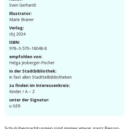
Sven Gerhardt
Illustrator:
Marie Braner
Verlag:
cbj 2024
ISBN:
978–3‑570–18048‑8
empfohlen von:
Helga Jesberger-Fischer
in der Stadtbibliothek:
in fast allen Stadtteilbibliotheken
zu finden im Interessenkreis:
Kinder / A – Z
unter der Signatur:
u GER
Schul­über­nach­tungen sind immer etwas ganz Beson­