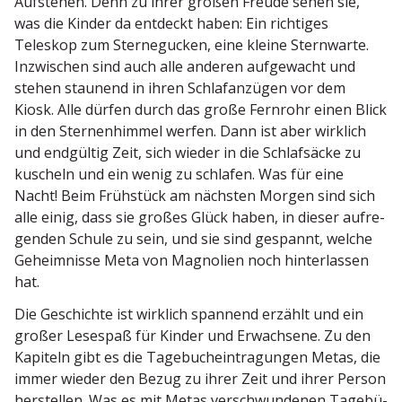
Aufstehen. Denn zu ihrer großen Freude sehen sie,
was die Kinder da entdeckt haben: Ein richtiges
Teleskop zum Sterne­gucken, eine kleine Stern­warte.
Inzwi­schen sind auch alle anderen aufge­wacht und
stehen staunend in ihren Schlaf­an­zügen vor dem
Kiosk. Alle dürfen durch das große Fernrohr einen Blick
in den Sternen­himmel werfen. Dann ist aber wirklich
und endgültig Zeit, sich wieder in die Schlaf­säcke zu
kuscheln und ein wenig zu schlafen. Was für eine
Nacht! Beim Frühstück am nächsten Morgen sind sich
alle einig, dass sie großes Glück haben, in dieser aufre­
genden Schule zu sein, und sie sind gespannt, welche
Geheim­nisse Meta von Magnolien noch hinter­lassen
hat.
Die Geschichte ist wirklich spannend erzählt und ein
großer Lesespaß für Kinder und Erwachsene. Zu den
Kapiteln gibt es die Tagebuch­ein­tra­gungen Metas, die
immer wieder den Bezug zu ihrer Zeit und ihrer Person
herstellen. Was es mit Metas verschwun­denen Tagebü­