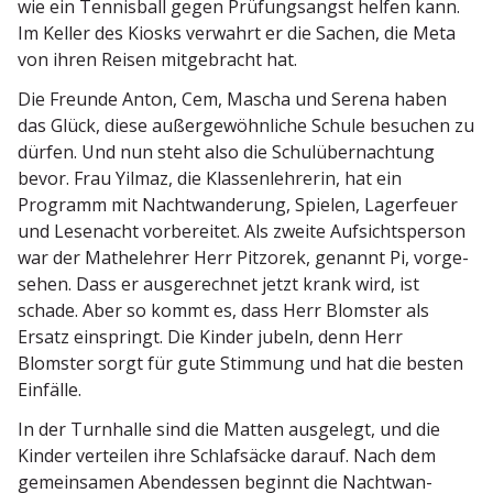
wie ein Tennisball gegen Prüfungs­angst helfen kann.
Im Keller des Kiosks verwahrt er die Sachen, die Meta
von ihren Reisen mitge­bracht hat.
Die Freunde Anton, Cem, Mascha und Serena haben
das Glück, diese außer­ge­wöhn­liche Schule besuchen zu
dürfen. Und nun steht also die Schul­über­nachtung
bevor. Frau Yilmaz, die Klassen­leh­rerin, hat ein
Programm mit Nacht­wan­derung, Spielen, Lager­feuer
und Lesenacht vorbe­reitet. Als zweite Aufsichts­person
war der Mathe­lehrer Herr Pitzorek, genannt Pi, vorge­
sehen. Dass er ausge­rechnet jetzt krank wird, ist
schade. Aber so kommt es, dass Herr Blomster als
Ersatz einspringt. Die Kinder jubeln, denn Herr
Blomster sorgt für gute Stimmung und hat die besten
Einfälle.
In der Turnhalle sind die Matten ausgelegt, und die
Kinder verteilen ihre Schlaf­säcke darauf. Nach dem
gemein­samen Abend­essen beginnt die Nacht­wan­