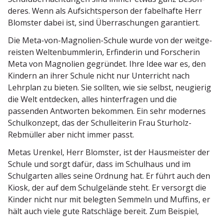
deres. Wenn als Aufsichts­person der fabel­hafte Herr
Blomster dabei ist, sind Überra­schungen garantiert.
Die Meta-von-Magnolien-Schule wurde von der weitge­
reisten Welten­bumm­lerin, Erfin­derin und Forscherin
Meta von Magnolien gegründet. Ihre Idee war es, den
Kindern an ihrer Schule nicht nur Unter­richt nach
Lehrplan zu bieten. Sie sollten, wie sie selbst, neugierig
die Welt entdecken, alles hinter­fragen und die
passenden Antworten bekommen. Ein sehr modernes
Schul­konzept, das der Schul­lei­terin Frau Sturholz-
Rebmüller aber nicht immer passt.
Metas Urenkel, Herr Blomster, ist der Hausmeister der
Schule und sorgt dafür, dass im Schulhaus und im
Schul­garten alles seine Ordnung hat. Er führt auch den
Kiosk, der auf dem Schul­ge­lände steht. Er versorgt die
Kinder nicht nur mit belegten Semmeln und Muffins, er
hält auch viele gute Ratschläge bereit. Zum Beispiel,