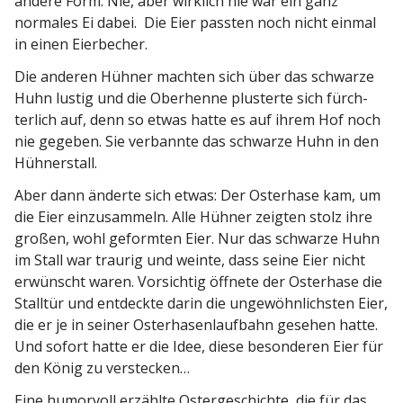
andere Form. Nie, aber wirklich nie war ein ganz
normales Ei dabei. Die Eier passten noch nicht einmal
in einen Eierbecher.
Die anderen Hühner machten sich über das schwarze
Huhn lustig und die Oberhenne plusterte sich fürch­
terlich auf, denn so etwas hatte es auf ihrem Hof noch
nie gegeben. Sie verbannte das schwarze Huhn in den
Hühnerstall.
Aber dann änderte sich etwas: Der Osterhase kam, um
die Eier einzu­sammeln. Alle Hühner zeigten stolz ihre
großen, wohl geformten Eier. Nur das schwarze Huhn
im Stall war traurig und weinte, dass seine Eier nicht
erwünscht waren. Vorsichtig öffnete der Osterhase die
Stalltür und entdeckte darin die ungewöhn­lichsten Eier,
die er je in seiner Oster­ha­sen­laufbahn gesehen hatte.
Und sofort hatte er die Idee, diese beson­deren Eier für
den König zu verstecken…
Eine humorvoll erzählte Oster­ge­schichte, die für das