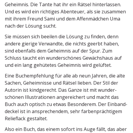
Geheimnis. Die Tante hat ihr ein Rätsel hinter­lassen.
Und es wird ein richtiges Abenteuer, als sie zusammen
mit ihrem Freund Sami und dem Affen­mädchen Uma
nach der Lösung sucht.
Sie müssen sich beeilen die Lösung zu finden, denn
andere gierige Verwandte, die nichts geerbt haben,
sind ebenfalls dem Geheimnis auf der Spur. Zum
Schluss taucht ein wunder­schönes Gewächshaus auf
und ein lang gehütetes Geheimnis wird gelüftet.
Eine Buchemp­fehlung für alle ab neun Jahren, die alte
Sachen, Geheim­nisse und Rätsel lieben. Der Stil der
Autorin ist kindge­recht. Das Ganze ist mit wunder­
schönen Illus­tra­tionen angerei­chert und macht das
Buch auch optisch zu etwas Beson­derem. Der Einband­
deckel ist in anspre­chendem, sehr farben­präch­tigem
Relieflack gestaltet.
Also ein Buch, das einem sofort ins Auge fällt, das aber