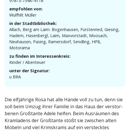
978–3‑7348–4118
empfohlen von:
Wulfhilt Müller
in der Stadtbibliothek:
Allach, Berg am Laim. Bogen­hausen, Fürstenried, Giesing,
Hadern, Hasen­bergl, Laim, Maxvor­stadt, Moosach,
Neuhausen, Pasing, Ramersdorf, Sendling, HP8,
Motorama
zu finden im Interessenkreis:
Kinder / Abenteuer
unter der Signatur:
u BRA
Die elfjährige Rosa hat alle Hände voll zu tun, denn sie
soll beim Umzug ihrer Familie in das Haus der verstor­
benen Großtante Adele helfen. Beim Ausräumen des
Kramladens der Großtante stößt sie zwischen alten
Möbeln und viel Krims­krams auf ein verstecktes