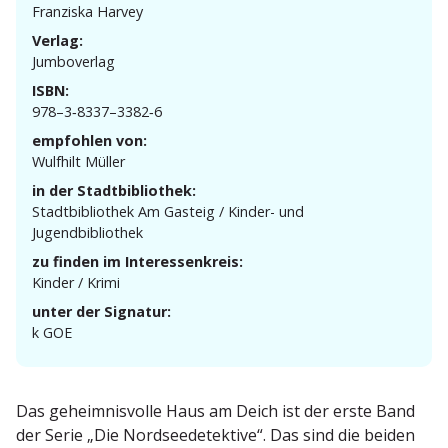
Franziska Harvey
Verlag:
Jumbo­verlag
ISBN:
978–3‑8337–3382‑6
empfohlen von:
Wulfhilt Müller
in der Stadtbibliothek:
Stadt­bi­bliothek Am Gasteig / Kinder- und
Jugendbibliothek
zu finden im Interessenkreis:
Kinder / Krimi
unter der Signatur:
k GOE
Das geheim­nis­volle Haus am Deich ist der erste Band
der Serie „Die Nordsee­de­tektive“. Das sind die beiden