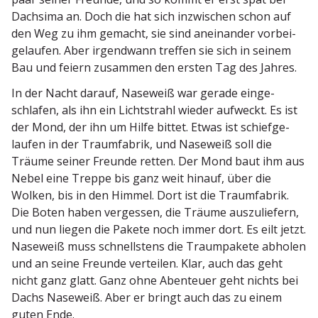
Dachsima an. Doch die hat sich inzwi­schen schon auf
den Weg zu ihm gemacht, sie sind anein­ander vorbei­
ge­laufen. Aber irgendwann treffen sie sich in seinem
Bau und feiern zusammen den ersten Tag des Jahres.
In der Nacht darauf, Naseweiß war gerade einge­
schlafen, als ihn ein Licht­strahl wieder aufweckt. Es ist
der Mond, der ihn um Hilfe bittet. Etwas ist schief­ge­
laufen in der Traum­fabrik, und Naseweiß soll die
Träume seiner Freunde retten. Der Mond baut ihm aus
Nebel eine Treppe bis ganz weit hinauf, über die
Wolken, bis in den Himmel. Dort ist die Traum­fabrik.
Die Boten haben vergessen, die Träume auszu­liefern,
und nun liegen die Pakete noch immer dort. Es eilt jetzt.
Naseweiß muss schnellstens die Traum­pakete abholen
und an seine Freunde verteilen. Klar, auch das geht
nicht ganz glatt. Ganz ohne Abenteuer geht nichts bei
Dachs Naseweiß. Aber er bringt auch das zu einem
guten Ende.