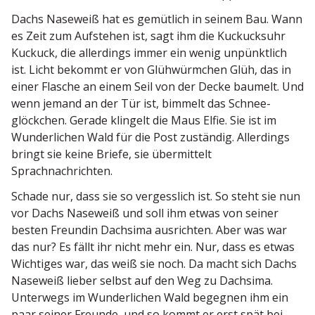
Dachs Naseweiß hat es gemütlich in seinem Bau. Wann
es Zeit zum Aufstehen ist, sagt ihm die Kuckucksuhr
Kuckuck, die aller­dings immer ein wenig unpünktlich
ist. Licht bekommt er von Glühwürmchen Glüh, das in
einer Flasche an einem Seil von der Decke baumelt. Und
wenn jemand an der Tür ist, bimmelt das Schnee­
glöckchen. Gerade klingelt die Maus Elfie. Sie ist im
Wunder­lichen Wald für die Post zuständig. Aller­dings
bringt sie keine Briefe, sie übermittelt
Sprachnachrichten.
Schade nur, dass sie so vergesslich ist. So steht sie nun
vor Dachs Naseweiß und soll ihm etwas von seiner
besten Freundin Dachsima ausrichten. Aber was war
das nur? Es fällt ihr nicht mehr ein. Nur, dass es etwas
Wichtiges war, das weiß sie noch. Da macht sich Dachs
Naseweiß lieber selbst auf den Weg zu Dachsima.
Unterwegs im Wunder­lichen Wald begegnen ihm ein
paar seiner Freunde, und so kommt er erst spät bei