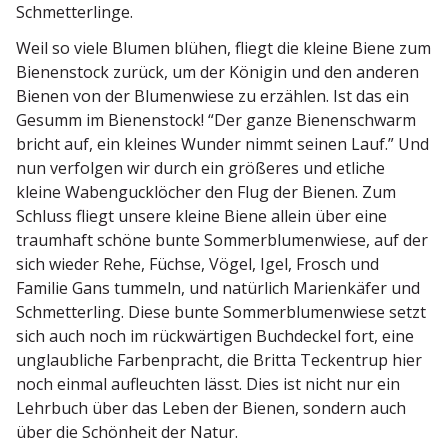
Schmetterlinge.
Weil so viele Blumen blühen, fliegt die kleine Biene zum
Bienen­stock zurück, um der Königin und den anderen
Bienen von der Blumen­wiese zu erzählen. Ist das ein
Gesumm im Bienen­stock! “Der ganze Bienen­schwarm
bricht auf, ein kleines Wunder nimmt seinen Lauf.” Und
nun verfolgen wir durch ein größeres und etliche
kleine Waben­guck­löcher den Flug der Bienen. Zum
Schluss fliegt unsere kleine Biene allein über eine
traumhaft schöne bunte Sommer­blu­men­wiese, auf der
sich wieder Rehe, Füchse, Vögel, Igel, Frosch und
Familie Gans tummeln, und natürlich Marien­käfer und
Schmet­terling. Diese bunte Sommer­blu­men­wiese setzt
sich auch noch im rückwär­tigen Buchdeckel fort, eine
unglaub­liche Farben­pracht, die Britta Teckentrup hier
noch einmal aufleuchten lässt. Dies ist nicht nur ein
Lehrbuch über das Leben der Bienen, sondern auch
über die Schönheit der Natur.