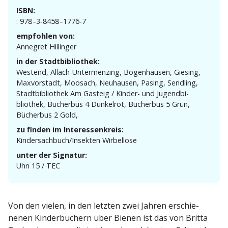
ISBN:
: 978–3‑8458–1776‑7
empfohlen von:
Annegret Hillinger
in der Stadtbibliothek:
Westend, Allach-Unter­menzing, Bogen­hausen, Giesing,
Maxvor­stadt, Moosach, Neuhausen, Pasing, Sendling,
Stadt­bi­bliothek Am Gasteig / Kinder- und Jugend­bi­
bliothek, Bücherbus 4 Dunkelrot, Bücherbus 5 Grün,
Bücherbus 2 Gold,
zu finden im Interessenkreis:
Kindersachbuch/Insekten Wirbellose
unter der Signatur:
Uhn 15 / TEC
Von den vielen, in den letzten zwei Jahren erschie­
nenen Kinder­bü­chern über Bienen ist das von Britta