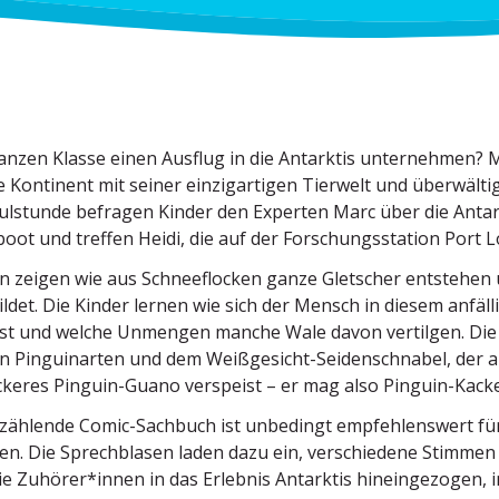
anzen Klasse einen Ausflug in die Antarktis unter­nehmen? M
e Kontinent mit seiner einzig­ar­tigen Tierwelt und überwäl­ti
ul­stunde befragen Kinder den Experten Marc über die Antarkt
oot und treffen Heidi, die auf der Forschungs­station Port L
n zeigen wie aus Schnee­flocken ganze Gletscher entstehen
ildet. Die Kinder lernen wie sich der Mensch in diesem anfäl­
 ist und welche Unmengen manche Wale davon vertilgen. Die
 Pinguin­arten und dem Weißge­sicht-Seiden­schnabel, der als
eckeres Pinguin-Guano verspeist – er mag also Pinguin-Kacke
zäh­lende Comic-Sachbuch ist unbedingt empfeh­lenswert fürs
ren. Die Sprech­blasen laden dazu ein, verschiedene Stimme
e Zuhörer*innen in das Erlebnis Antarktis hinein­ge­zogen, i