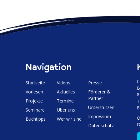
Navigation
C
Start­seite
Videos
Presse
B
Vorlesen
Aktuelles
Förderer &
8
Partner
Projekte
Termine
T
Unter­stützen
E
Seminare
Über uns
Impressum
Ö
Buchtipps
Wer wir sind
D
Daten­schutz