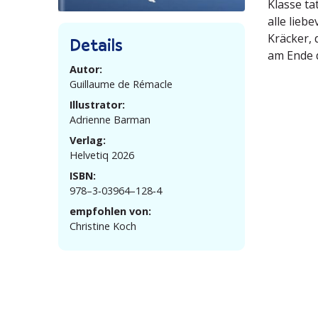
Klasse ta
alle lieb
Kräcker, 
Details
am Ende d
Autor:
Guillaume de Rémacle
Illustrator:
Adrienne Barman
Verlag:
Helvetiq 2026
ISBN:
978–3‑03964–128‑4
empfohlen von:
Christine Koch