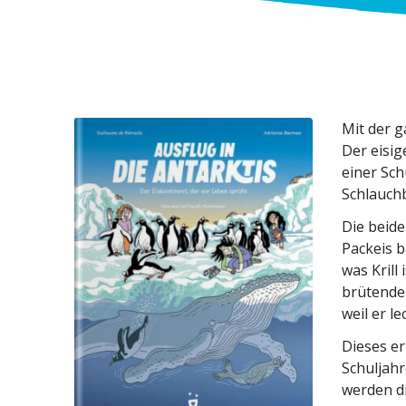
Mit der g
Der eisig
einer Sch
Schlauchb
Die beide
Packeis b
was Krill
brütenden
weil er l
Dieses er
Schul­jah
werden di