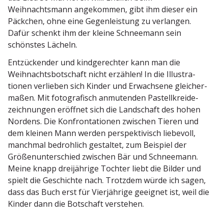
Weihnachtsmann angekommen, gibt ihm dieser ein
Päckchen, ohne eine Gegen­leistung zu verlangen.
Dafür schenkt ihm der kleine Schneemann sein
schönstes Lächeln.
Entzü­ckender und kindge­rechter kann man die
Weihnachts­bot­schaft nicht erzählen! In die Illus­tra­
tionen verlieben sich Kinder und Erwachsene gleicher­
maßen. Mit fotogra­fisch anmutenden Pastell­krei­de­
zeich­nungen eröffnet sich die Landschaft des hohen
Nordens. Die Konfron­ta­tionen zwischen Tieren und
dem kleinen Mann werden perspek­ti­visch liebevoll,
manchmal bedrohlich gestaltet, zum Beispiel der
Größen­un­ter­schied zwischen Bär und Schneemann.
Meine knapp dreijährige Tochter liebt die Bilder und
spielt die Geschichte nach. Trotzdem würde ich sagen,
dass das Buch erst für Vierjährige geeignet ist, weil die
Kinder dann die Botschaft verstehen.