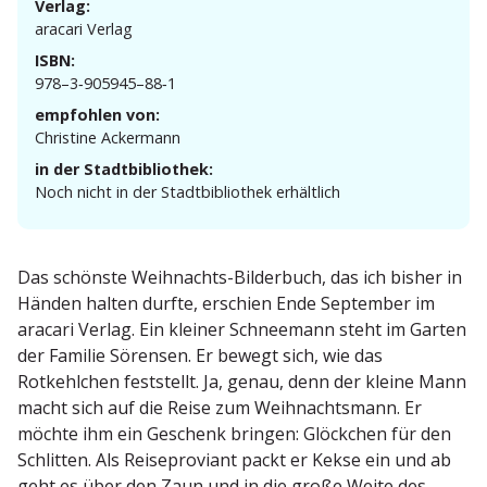
Verlag:
aracari Verlag
ISBN:
978–3‑905945–88‑1
empfohlen von:
Christine Ackermann
in der Stadtbibliothek:
Noch nicht in der Stadt­bi­bliothek erhältlich
Das schönste Weihnachts-Bilderbuch, das ich bisher in
Händen halten durfte, erschien Ende September im
aracari Verlag. Ein kleiner Schneemann steht im Garten
der Familie Sörensen. Er bewegt sich, wie das
Rotkehlchen feststellt. Ja, genau, denn der kleine Mann
macht sich auf die Reise zum Weihnachtsmann. Er
möchte ihm ein Geschenk bringen: Glöckchen für den
Schlitten. Als Reise­pro­viant packt er Kekse ein und ab
geht es über den Zaun und in die große Weite des