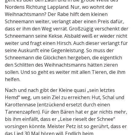
Nordens Richtung Lappland. Nur, wo wohnt der
Weihnachtsmann? Der Rabe hilft dem kleinen
Schneemann weiter, verlangt aber einen Preis dafür,
dass er ihm den Weg verrät. Großzügig verschenkt der
Schneemann seine Kekse. Alsbald weiß er wieder nicht
weiter und fragt einen Hirsch. Auch dieser verlangt für
seine Auskunft eine Gegen­leistung. So muss der
Schneemann die Glöckchen hergeben, die eigentlich
den Schlitten des Weihnachts­manns hätten zieren
sollen. Und so geht es weiter mit allen Tieren, die ihm
helfen.
Nach und nach gibt der Kleine quasi „sein letztes
Hemd“ weg, um sein Ziel zu erreichen: Hut, Schal und
Karot­tennase (entzü­ckend ersetzt durch einen
Tannen­zapfen). Für den Bären hat er gar nichts mehr,
bis ihm einfällt, dass er „Leise rieselt der Schnee“
vorsingen könnte. Meister Petz ist so gerührt, dass er
das Lied 30 Mal hören will. Endlich beim