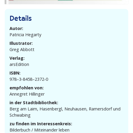
Details
Autor:
Patricia Hegarty
Illustrator:
Greg Abbott
Verlag:
arsEdition
ISBN:
978–3‑8458–2372‑0
empfohlen von:
Annegret Hillinger
in der Stadtbibliothek:
Berg am Laim, Hasen­bergl, Neuhausen, Ramersdorf und
Schwabing
zu finden im Interessenkreis:
Bilderbuch / Mitein­ander leben