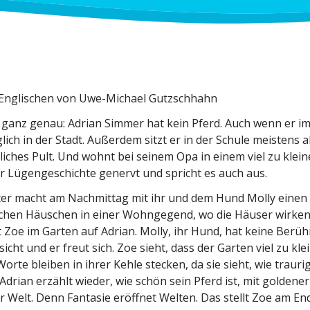
Engli­schen von Uwe-Michael Gutzschhahn
ganz genau: Adrian Simmer hat kein Pferd. Auch wenn er im
lich in der Stadt. Außerdem sitzt er in der Schule meistens al
liches Pult. Und wohnt bei seinem Opa in einem viel zu kleine
r Lügen­ge­schichte genervt und spricht es auch aus.
ter macht am Nachmittag mit ihr und dem Hund Molly eine
chen Häuschen in einer Wohngegend, wo die Häuser wirken, 
ft Zoe im Garten auf Adrian. Molly, ihr Hund, hat keine Berüh
cht und er freut sich. Zoe sieht, dass der Garten viel zu klein
orte bleiben in ihrer Kehle stecken, da sie sieht, wie traurig 
 Adrian erzählt wieder, wie schön sein Pferd ist, mit gold
 Welt. Denn Fantasie eröffnet Welten. Das stellt Zoe am Ende