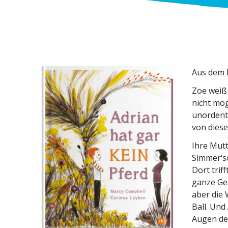
Aus dem 
Zoe weiß 
nicht mög
unordent­
von diese
Ihre Mut
Simmer‘s
Dort trif
ganze Gesi
aber die W
Ball. Und
Augen der