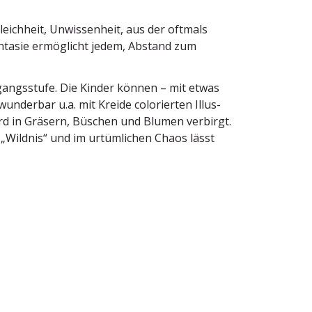
eichheit, Unwis­senheit, aus der oftmals
antasie ermög­licht jedem, Abstand zum
gangs­stufe. Die Kinder können – mit etwas
wunderbar u.a. mit Kreide colorierten Illus­
ferd in Gräsern, Büschen und Blumen verbirgt.
„Wildnis“ und im urtüm­lichen Chaos lässt