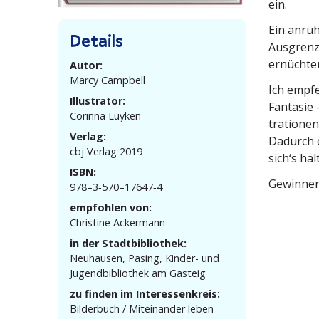
ein.
Ein anrüh
Details
Ausgrenzu
ernüch­te
Autor:
Marcy Campbell
Ich empfe
Illustrator:
Fantasie 
Corinna Luyken
tra­tione
Verlag:
Dadurch e
cbj Verlag 2019
sich‘s ha
ISBN:
Gewinner 
978–3‑570–17647‑4
empfohlen von:
Christine Ackermann
in der Stadtbibliothek:
Neuhausen, Pasing, Kinder- und
Jugend­bi­bliothek am Gasteig
zu finden im Interessenkreis:
Bilderbuch / Mitein­ander leben