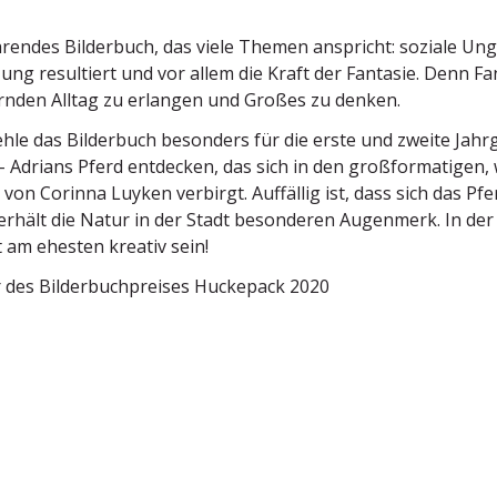
­rendes Bilderbuch, das viele Themen anspricht: soziale Ungl
ng resul­tiert und vor allem die Kraft der Fantasie. Denn F
rnden Alltag zu erlangen und Großes zu denken.
hle das Bilderbuch besonders für die erste und zweite Jahr
– Adrians Pferd entdecken, das sich in den großfor­ma­tigen, 
n von Corinna Luyken verbirgt. Auffällig ist, dass sich das P
rhält die Natur in der Stadt beson­deren Augenmerk. In der 
lt am ehesten kreativ sein!
des Bilder­buch­preises Huckepack 2020