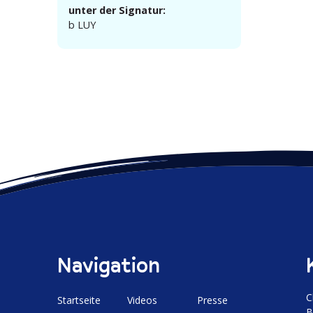
unter der Signatur:
b LUY
Navigation
C
Start­seite
Videos
Presse
B