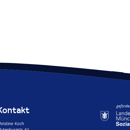
Kontakt
hristine Koch
luten­burgstr. 61