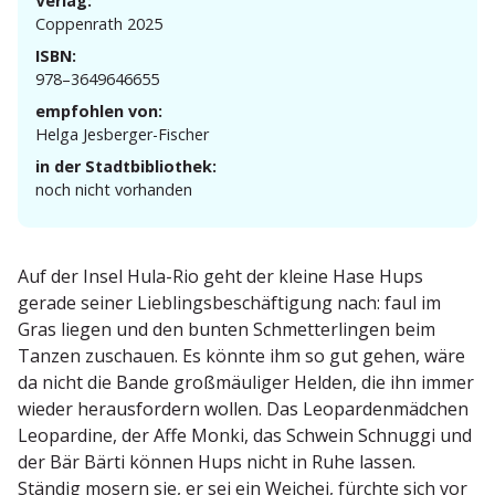
Verlag:
Coppenrath 2025
ISBN:
978–3649646655
empfohlen von:
Helga Jesberger-Fischer
in der Stadtbibliothek:
noch nicht vorhanden
Auf der Insel Hula-Rio geht der kleine Hase Hups
gerade seiner Lieblings­be­schäf­tigung nach: faul im
Gras liegen und den bunten Schmet­ter­lingen beim
Tanzen zuschauen. Es könnte ihm so gut gehen, wäre
da nicht die Bande großmäu­liger Helden, die ihn immer
wieder heraus­fordern wollen. Das Leopar­den­mädchen
Leopardine, der Affe Monki, das Schwein Schnuggi und
der Bär Bärti können Hups nicht in Ruhe lassen.
Ständig mosern sie, er sei ein Weichei, fürchte sich vor