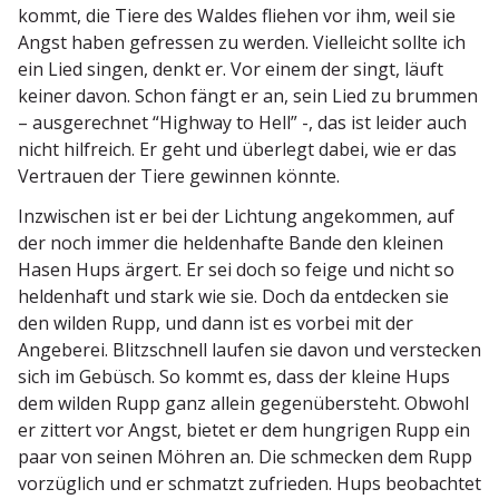
kommt, die Tiere des Waldes fliehen vor ihm, weil sie
Angst haben gefressen zu werden. Vielleicht sollte ich
ein Lied singen, denkt er. Vor einem der singt, läuft
keiner davon. Schon fängt er an, sein Lied zu brummen
– ausge­rechnet “Highway to Hell” -, das ist leider auch
nicht hilfreich. Er geht und überlegt dabei, wie er das
Vertrauen der Tiere gewinnen könnte.
Inzwi­schen ist er bei der Lichtung angekommen, auf
der noch immer die helden­hafte Bande den kleinen
Hasen Hups ärgert. Er sei doch so feige und nicht so
heldenhaft und stark wie sie. Doch da entdecken sie
den wilden Rupp, und dann ist es vorbei mit der
Angeberei. Blitz­schnell laufen sie davon und verstecken
sich im Gebüsch. So kommt es, dass der kleine Hups
dem wilden Rupp ganz allein gegen­über­steht. Obwohl
er zittert vor Angst, bietet er dem hungrigen Rupp ein
paar von seinen Möhren an. Die schmecken dem Rupp
vorzüglich und er schmatzt zufrieden. Hups beobachtet