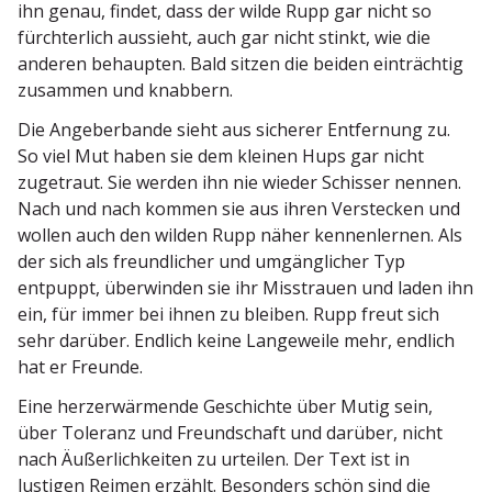
ihn genau, findet, dass der wilde Rupp gar nicht so
fürch­terlich aussieht, auch gar nicht stinkt, wie die
anderen behaupten. Bald sitzen die beiden einträchtig
zusammen und knabbern.
Die Angeber­bande sieht aus sicherer Entfernung zu.
So viel Mut haben sie dem kleinen Hups gar nicht
zugetraut. Sie werden ihn nie wieder Schisser nennen.
Nach und nach kommen sie aus ihren Verstecken und
wollen auch den wilden Rupp näher kennen­lernen. Als
der sich als freund­licher und umgäng­licher Typ
entpuppt, überwinden sie ihr Misstrauen und laden ihn
ein, für immer bei ihnen zu bleiben. Rupp freut sich
sehr darüber. Endlich keine Lange­weile mehr, endlich
hat er Freunde.
Eine herzer­wär­mende Geschichte über Mutig sein,
über Toleranz und Freund­schaft und darüber, nicht
nach Äußer­lich­keiten zu urteilen. Der Text ist in
lustigen Reimen erzählt. Besonders schön sind die