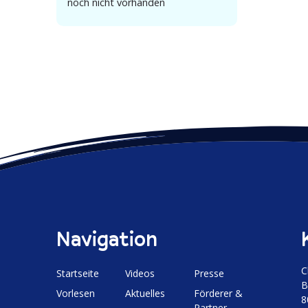
noch nicht vorhanden
Navigation
C
Start­seite
Videos
Presse
B
Vorlesen
Aktuelles
Förderer &
8
Partner