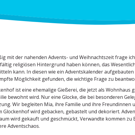
ig mit der nahenden Advents- und Weihnachtszeit frage ich
lfältig religiösen Hinter­grund haben können, das Wesent­li
itteln kann. In diesen wie ein Advents­ka­lender aufge­baute
mpfte Möglichkeit gefunden, die wichtige Frage zu beant­w
enhof ist eine ehemalige Gießerei, die jetzt als Wohnhaus
ilie bewohnt wird. Nur eine Glocke, die bei beson­deren Gele
zung. Wir begleiten Mia, ihre Familie und ihre Freun­dinnen
m Glockenhof wird gebacken, gebastelt und dekoriert. Advent
um wird gekauft und geschmückt, Verwandte kommen zu Bes
ere Adventschaos.