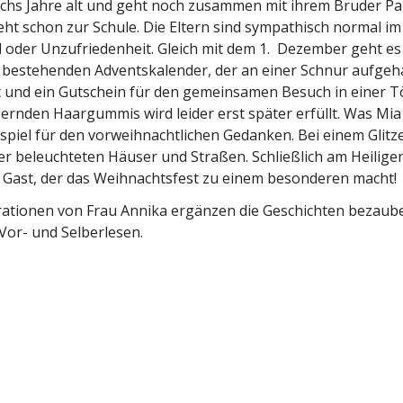
echs Jahre alt und geht noch zusammen mit ihrem Bruder Paul
ht schon zur Schule. Die Eltern sind sympa­thisch normal 
oder Unzufrie­denheit. Gleich mit dem 1. Dezember geht es lo
bestehenden Advents­ka­lender, der an einer Schnur aufge­häng
 und ein Gutschein für den gemein­samen Besuch in einer Tö
zernden Haargummis wird leider erst später erfüllt. Was Mia
ispiel für den vorweih­nacht­lichen Gedanken. Bei einem Glitz
r beleuch­teten Häuser und Straßen. Schließlich am Heiligen
 Gast, der das Weihnachtsfest zu einem beson­deren macht!
­tra­tionen von Frau Annika ergänzen die Geschichten bezau­
Vor- und Selberlesen.