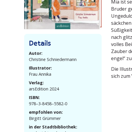
Mia ist s
Bruder ge
Ungeduld 
säckchen 
Süßigkeit
nach glit
Details
volles Be
Zauber de
Autor:
engel“ zu
Christine Schnie­dermann
Illustrator:
Die Illus
Frau Annika
sich zum 
Verlag:
arsEdition 2024
ISBN:
978–3‑8458–5582‑0
empfohlen von:
Birgitt Grümmer
in der Stadtbibliothek: