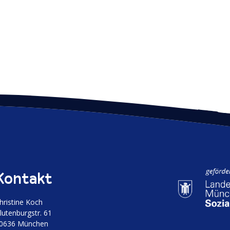
Kontakt
hristine Koch
luten­burgstr. 61
0636 München