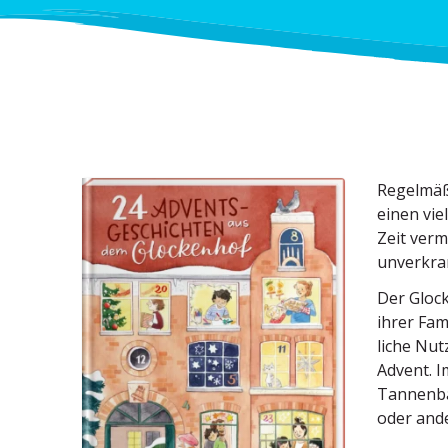
Regel­mäß
einen vie
Zeit verm
unver­kra
Der Glock
ihrer Fam
liche Nut
Advent. I
Tannenba
oder and